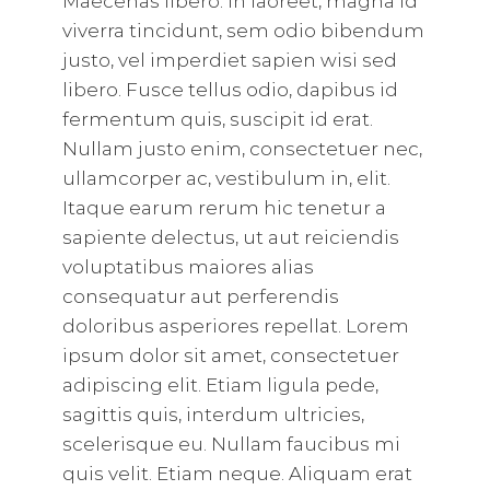
Maecenas libero. In laoreet, magna id
viverra tincidunt, sem odio bibendum
justo, vel imperdiet sapien wisi sed
libero. Fusce tellus odio, dapibus id
fermentum quis, suscipit id erat.
Nullam justo enim, consectetuer nec,
ullamcorper ac, vestibulum in, elit.
Itaque earum rerum hic tenetur a
sapiente delectus, ut aut reiciendis
voluptatibus maiores alias
consequatur aut perferendis
doloribus asperiores repellat. Lorem
ipsum dolor sit amet, consectetuer
adipiscing elit. Etiam ligula pede,
sagittis quis, interdum ultricies,
scelerisque eu. Nullam faucibus mi
quis velit. Etiam neque. Aliquam erat