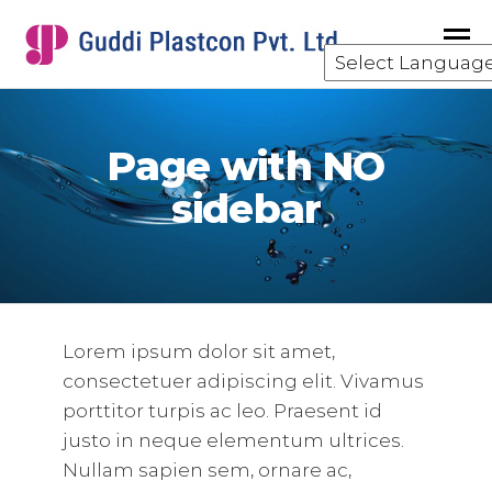
GUDDI
component
manufacturing
for the water
and waste
Page with NO
water
treatment
sidebar
industry.
Lorem ipsum dolor sit amet,
consectetuer adipiscing elit. Vivamus
porttitor turpis ac leo. Praesent id
justo in neque elementum ultrices.
Nullam sapien sem, ornare ac,